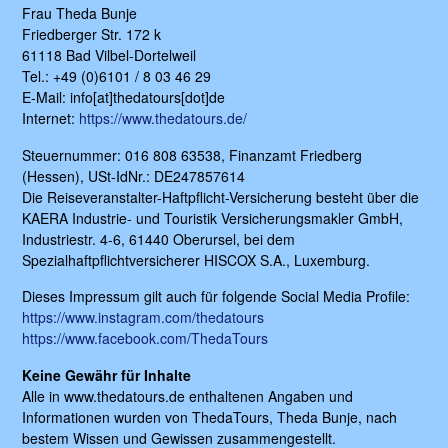
Frau Theda Bunje
Friedberger Str. 172 k
61118 Bad Vilbel-Dortelweil
Tel.: +49 (0)6101 / 8 03 46 29
E-Mail: info[at]thedatours[dot]de
Internet:
https://www.thedatours.de/
Steuernummer: 016 808 63538, Finanzamt Friedberg
(Hessen), USt-IdNr.: DE247857614
Die Reiseveranstalter-Haftpflicht-Versicherung besteht über die
KAERA Industrie- und Touristik Versicherungsmakler GmbH,
Industriestr. 4-6, 61440 Oberursel, bei dem
Spezialhaftpflichtversicherer HISCOX S.A., Luxemburg.
Dieses Impressum gilt auch für folgende Social Media Profile:
https://www.instagram.com/thedatours
https://www.facebook.com/ThedaTours
Keine Gewähr für Inhalte
Alle in www.thedatours.de enthaltenen Angaben und
Informationen wurden von ThedaTours, Theda Bunje, nach
bestem Wissen und Gewissen zusammengestellt.