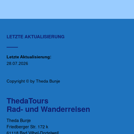
LETZTE AKTUALISIERUNG
Letzte Aktualisierung:
28.07.2026
Copyright © by Theda Bunje
ThedaTours
Rad- und Wanderreisen
Theda Bunje
Friedberger Str. 172 k
61118 Bad Vilbel-Dortelweil